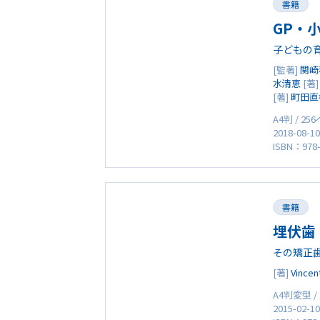
書籍
GP・
子どもの
[監著]
関崎
水清恵
[著
[著]
町田直
A4判 / 25
2018-08-1
ISBN：978-
書籍
埋伏歯 I
その矯正
[著]
Vincen
A4判変型 /
2015-02-1