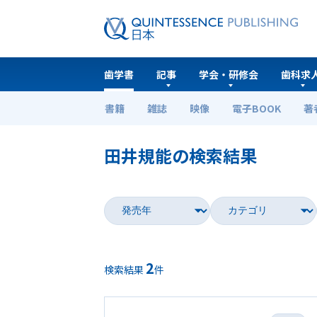
歯学書
記事
学会・研修会
歯科求
書籍
雑誌
映像
電子BOOK
著
ホーム
歯学書
田井規能の検索結果
2
検索結果
件