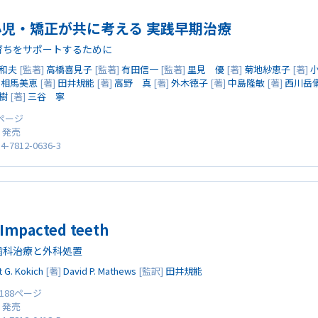
小児・矯正が共に考える 実践早期治療
育ちをサポートするために
和夫
[監著]
高橋喜見子
[監著]
有田信一
[監著]
里見 優
[著]
菊地紗恵子
[著]
]
相馬美恵
[著]
田井規能
[著]
高野 真
[著]
外木徳子
[著]
中島隆敏
[著]
西川岳
樹
[著]
三谷 寧
6ページ
0 発売
4-7812-0636-3
mpacted teeth
歯科治療と外科処置
t G. Kokich
[著]
David P. Mathews
[監訳]
田井規能
 188ページ
0 発売