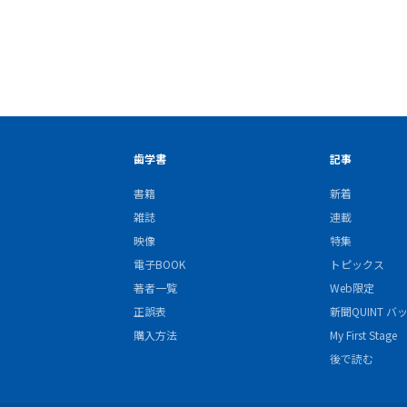
歯学書
記事
書籍
新着
雑誌
連載
映像
特集
電子BOOK
トピックス
著者一覧
Web限定
正誤表
新聞QUINT 
購入方法
My First Stage
後で読む