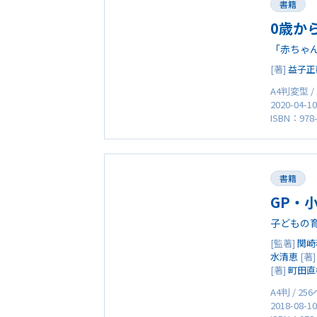
書籍
0歳か
「赤ちゃ
[著]
益子正
A4判変型 /
2020-04-1
ISBN：978-
書籍
GP・
子どもの
[監著]
関崎
水清恵
[著
[著]
町田直
A4判 / 25
2018-08-1