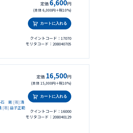
6,600
定価
円
(本体 6,000円＋税10%)
カートに入れる
クイントコード：17070
モリタコード：208040705
16,500
定価
円
(本体 15,000円＋税10%)
カートに入れる
小石 剛
[著]
清
儀
[著]
益子正範
クイントコード：16000
モリタコード：208040129