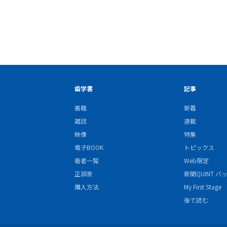
歯学書
記事
書籍
新着
雑誌
連載
映像
特集
電子BOOK
トピックス
著者一覧
Web限定
正誤表
新聞QUINT 
購入方法
My First Stage
後で読む