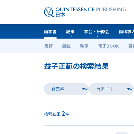
歯学書
記事
学会・研修会
歯科求
書籍
雑誌
映像
電子BOOK
著
ホーム
歯学書
益子正範の検索結果
2
検索結果
件