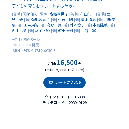
子どもの育ちをサポートするために
[監著]
関崎和夫
[監著]
高橋喜見子
[監著]
有田信一
[監著]
里
見 優
[著]
菊地紗恵子
[著]
小石 剛
[著]
清水清恵
[著]
相馬美
恵
[著]
田井規能
[著]
高野 真
[著]
外木徳子
[著]
中島隆敏
[著]
西川岳儀
[著]
益子正範
[著]
町田直樹
[著]
三谷 寧
A4判 / 256ページ
2018-08-10 発売
ISBN：978-4-7812-0636-3
16,500
定価
円
(本体 15,000円＋税10%)
カートに入れる
クイントコード：16000
モリタコード：208040129