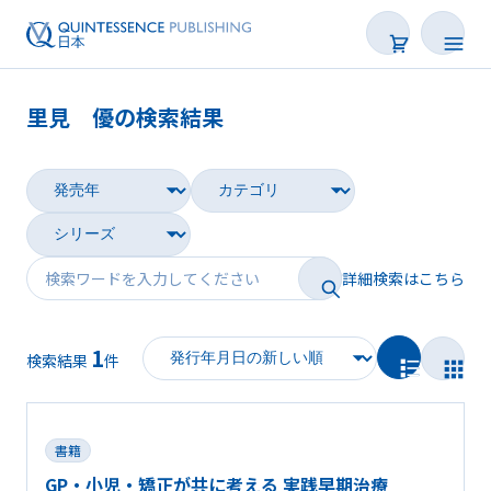
里見 優の検索結果
書籍
雑誌
映像
詳細検索はこちら
電子BOOK
1
著者一覧
検索結果
件
書籍
GP・小児・矯正が共に考える 実践早期治療