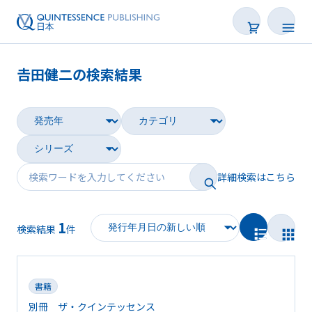
𠮷田健二の検索結果
書籍
雑誌
映像
詳細検索はこちら
電子BOOK
1
著者一覧
検索結果
件
書籍
別冊 ザ・クインテッセンス