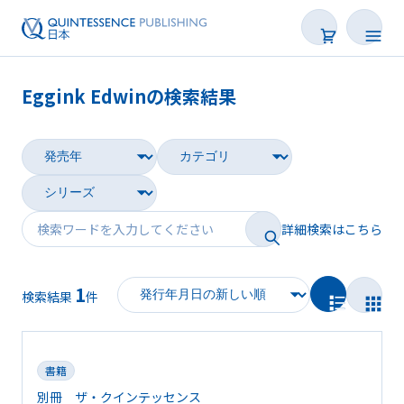
Eggink Edwinの検索結果
書籍
雑誌
映像
詳細検索はこちら
電子BOOK
1
著者一覧
検索結果
件
書籍
別冊 ザ・クインテッセンス