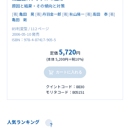
原因と結果・その傾向と対策
[著]
亀田 晃
[著]
丹羽金一郎
[著]
秋山陽一
[著]
高田 泰
[著]
亀田 剛
B5判変型 / 112 ページ
2006-05-10 発売
ISBN：978-4-87417-905-5
5,720
定価
円
(本体 5,200円＋税10%)
カートに入れる
クイントコード：8830
モリタコード：805151
人気ランキング