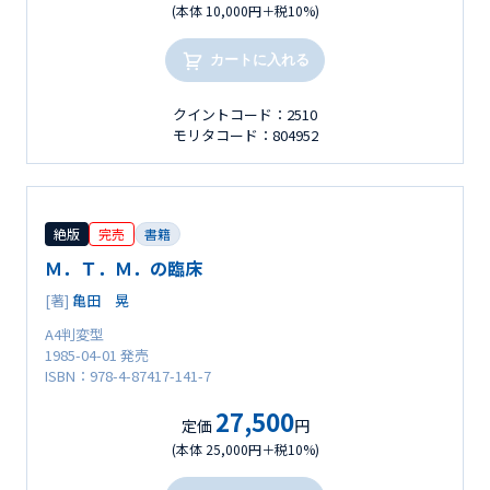
(本体 10,000円＋税10%)
カートに入れる
クイントコード：2510
モリタコード：804952
絶版
完売
書籍
Ｍ．Ｔ．Ｍ．の臨床
[著]
亀田 晃
A4判変型
1985-04-01 発売
ISBN：978-4-87417-141-7
27,500
定価
円
(本体 25,000円＋税10%)