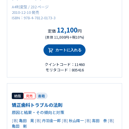
A4判変型 / 232 ページ
2010-12-10 発売
ISBN：978-4-7812-0173-3
12,100
定価
円
(本体 11,000円＋税10%)
カートに入れる
クイントコード：11460
モリタコード：805416
絶版
完売
書籍
矯正歯科トラブルの法則
原因と結果・その傾向と対策
[著]
亀田 晃
[著]
丹羽金一郎
[著]
秋山陽一
[著]
高田 泰
[著]
亀田 剛