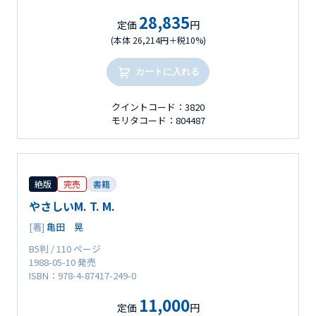
28,835
定価
円
(本体 26,214円＋税10%)
カートに入れる
クイントコード：3820
モリタコード：804487
絶版
完売
書籍
やさしいM. T. M.
[著]
亀田 晃
B5判 / 110 ページ
1988-05-10 発売
ISBN：978-4-87417-249-0
11,000
定価
円