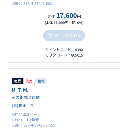
ISBN：978-4-87417-862-1
17,600
定価
円
(本体 16,000円＋税10%)
カートに入れる
クイントコード：8390
モリタコード：805015
絶版
完売
書籍
M. T. M.
その術式と症例
[著]
亀田 晃
A4判 / 212 ページ
1992-01-10 発売
ISBN：978-4-87417-372-5