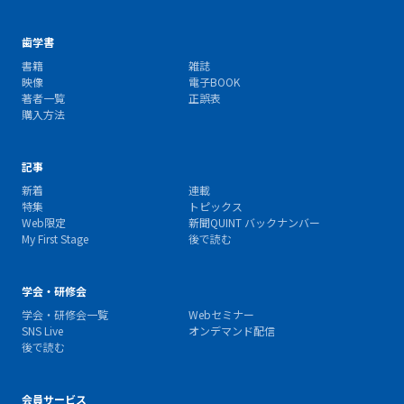
歯学書
書籍
雑誌
映像
電子BOOK
著者一覧
正誤表
購入方法
記事
新着
連載
特集
トピックス
Web限定
新聞QUINT バックナンバー
My First Stage
後で読む
学会・研修会
学会・研修会一覧
Webセミナー
SNS Live
オンデマンド配信
後で読む
会員サービス