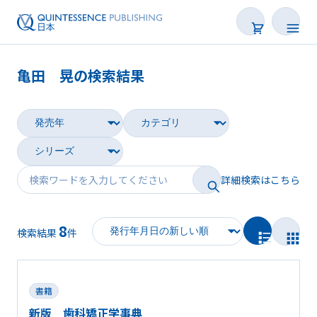
亀田 晃の検索結果
書籍
雑誌
映像
詳細検索はこちら
電子BOOK
8
著者一覧
検索結果
件
書籍
新版 歯科矯正学事典