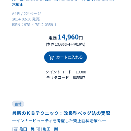
木敏正
A4判 / 224ページ
2014-02-10 発売
ISBN：978-4-7812-0359-1
14,960
定価
円
(本体 13,600円＋税10%)
カートに入れる
クイントコード：13300
モリタコード：805587
書籍
最新のＫＢテクニック：改良型ベッグ法の実際
─インナービューティを考慮した矯正歯科治療へ─
[著]
亀田 晃
[著]
亀田 剛