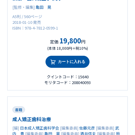
[監修・編集]
亀田 晃
A5判 / 560ページ
2018-01-10 発売
ISBN：978-4-7812-0599-1
19,800
定価
円
(本体 18,000円＋税10%)
カートに入れる
クイントコード：15640
モリタコード：208040093
書籍
成人矯正歯科治療
[編]
日本成人矯正歯科学会
[編集委員]
佐藤元彦
[編集委員]
武
内 豊
[編集委員]
亀田 晃
[編集委員]
酒井信夫
[編集委員]
鈴