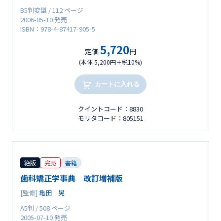
B5判変型 / 112 ページ
2006-05-10 発売
ISBN：978-4-87417-905-5
5,720
定価
円
(本体 5,200円＋税10%)
カートに入れる
クイントコード：8830
モリタコード：805151
絶版
完売
書籍
歯科矯正学事典 改訂増補版
[監修]
亀田 晃
A5判 / 508 ページ
2005-07-10 発売