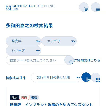
多和田泰之の検索結果
書籍
雑誌
映像
詳細検索はこちら
電子BOOK
1
著者一覧
検索結果
件
絶版
完売
書籍
新装版 インプラント治療のためのアシスタント