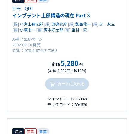
別冊 QDT
インプラント上部構造の現在 Part 3
[編]
小宮山彌太郎
[編]
渡邉文彦
[編]
飯島俊一
[編]
元 永三
[編]
小濱忠一
[編]
齊木好太郎
[編]
重村 宏
A4判 / 218 ページ
2002-09-10 発売
ISBN：978-4-87417-736-5
5,280
定価
円
(本体 4,800円＋税10%)
カートに入れる
クイントコード：7140
モリタコード：804620
絶版
完売
書籍