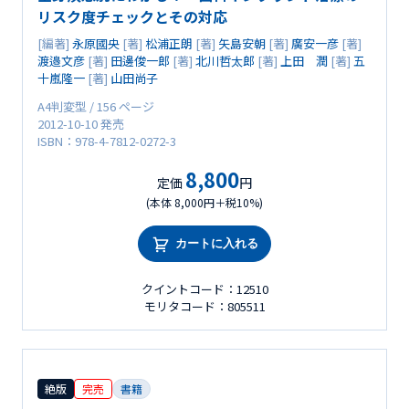
リスク度チェックとその対応
[編著]
永原國央
[著]
松浦正朗
[著]
矢島安朝
[著]
廣安一彦
[著]
渡邉文彦
[著]
田邊俊一郎
[著]
北川哲太郎
[著]
上田 潤
[著]
五
十嵐隆一
[著]
山田尚子
A4判変型 / 156 ページ
2012-10-10 発売
ISBN：978-4-7812-0272-3
8,800
定価
円
(本体 8,000円＋税10%)
カートに入れる
クイントコード：12510
モリタコード：805511
絶版
完売
書籍