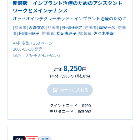
新装版 インプラント治療のためのアシスタント
ワークとメインテナンス
オッセオインテグレーテッド・インプラント治療のために
[監著者]
渡邉文彦
[監著者]
多和田泰之
[監著者]
廣安一彦
[監著
者]
阿部田暁子
[監著者]
松岡恵理子
[監著者]
佐々木美幸
A4判変型 / 168 ページ
2005-05-10 発売
ISBN：978-4-87417-855-3
8,250
定価
円
(本体 7,500円＋税10%)
カートに入れる
クイントコード：8290
モリタコード：805092
絶版
完売
書籍