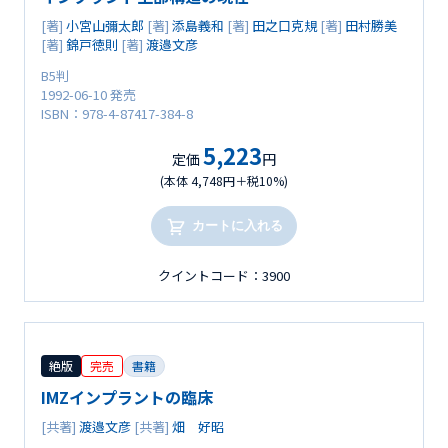
[著]
小宮山彌太郎
[著]
添島義和
[著]
田之口克規
[著]
田村勝美
[著]
錦戸徳則
[著]
渡邉文彦
B5判
1992-06-10 発売
ISBN：978-4-87417-384-8
5,223
定価
円
(本体 4,748円＋税10%)
カートに入れる
クイントコード：3900
絶版
完売
書籍
IMZインプラントの臨床
[共著]
渡邉文彦
[共著]
畑 好昭