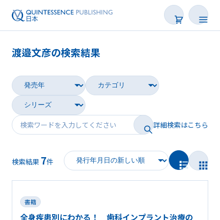
渡邉文彦の検索結果
書籍
雑誌
映像
詳細検索はこちら
電子BOOK
7
著者一覧
検索結果
件
書籍
全身疾患別にわかる！ 歯科インプラント治療の