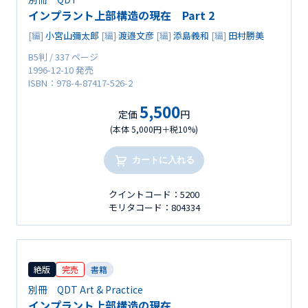
インプラント上部構造の現在 Part 2
[編]
小宮山彌太郎
[編]
渡邉文彦
[編]
添島義和
[編]
田村勝美
B5判 / 337 ページ
1996-12-10 発売
ISBN：978-4-87417-526-2
5,500
定価
円
(本体 5,000円＋税10%)
カートに入れる
クイントコード：5200
モリタコード：804334
絶版
完売
書籍
別冊 QDT Art & Practice
インプラント上部構造の現在