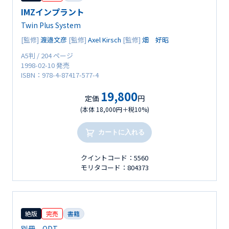
IMZインプラント
Twin Plus System
[監修]
渡邉文彦
[監修]
Axel Kirsch
[監修]
畑 好昭
A5判 / 204 ページ
1998-02-10 発売
ISBN：978-4-87417-577-4
19,800
定価
円
(本体 18,000円＋税10%)
カートに入れる
クイントコード：5560
モリタコード：804373
絶版
完売
書籍
別冊 QDT