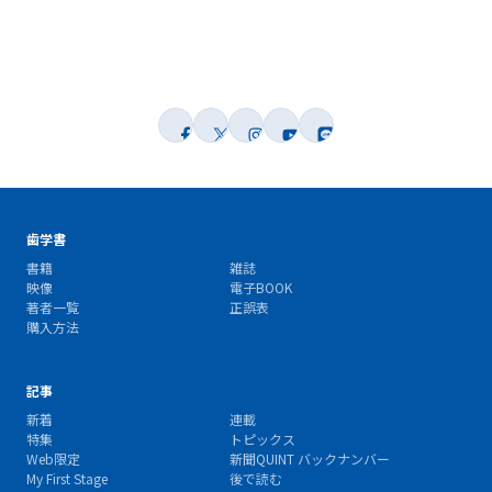
歯学書
書籍
雑誌
映像
電子BOOK
著者一覧
正誤表
購入方法
記事
新着
連載
特集
トピックス
Web限定
新聞QUINT バックナンバー
My First Stage
後で読む