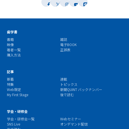
歯学書
書籍
雑誌
映像
電子BOOK
著者一覧
正誤表
購入方法
記事
新着
連載
特集
トピックス
Web限定
新聞QUINT バックナンバー
My First Stage
後で読む
学会・研修会
学会・研修会一覧
Webセミナー
SNS Live
オンデマンド配信