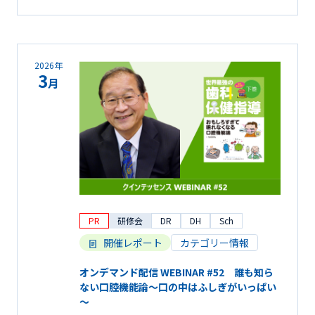
2026年
3
月
PR
研修会
DR
DH
Sch
開催レポート
カテゴリー情報
オンデマンド配信 WEBINAR #52 誰も知ら
ない口腔機能論～口の中はふしぎがいっぱい
～