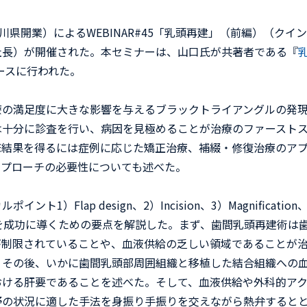
県開業）によるWEBINAR#45「乳頭再建」（前編）（クイ
社長）が開催された。本セミナーは、山口氏が共著者である『
ースに行われた。
の満足度に大きな影響を与えるブラックトライアングルの発
は十分に診査を行い、病因を見極めることが治療のファースト
床結果を得るには症例に応じた矯正治療、補綴・修復治療のア
アプローチの必要性についても述べた。
Flap design、2）Incision、3）Magnification
を示し、治療を成功に導くための要点を解説した。まず、歯間乳頭再建術は
が制限されていることや、血液供給の乏しい領域であることが
。その後、いかに歯間乳頭部周囲組織と移植した結合組織への
おける肝要であることを述べた。そして、血液供給や外科的ア
野の状況に適した手法を身振り手振りを交えながら熱弁すると