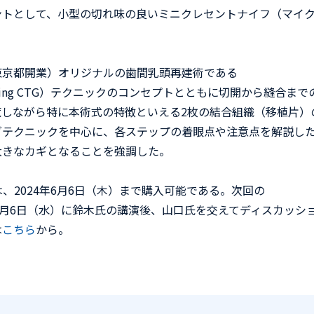
ントとして、小型の切れ味の良いミニクレセントナイフ（マイ
京都開業）オリジナルの歯間乳頭再建術である
proach using CTG）テクニックのコンセプトとともに切開から縫合まで
しながら特に本術式の特徴といえる2枚の結合組織（移植片）
グテクニックを中心に、各ステップの着眼点や注意点を解説し
大きなカギとなることを強調した。
、2024年6月6日（木）まで購入可能である。次回の
は、3月6日（水）に鈴木氏の講演後、山口氏を交えてディスカッシ
は
こちら
から。