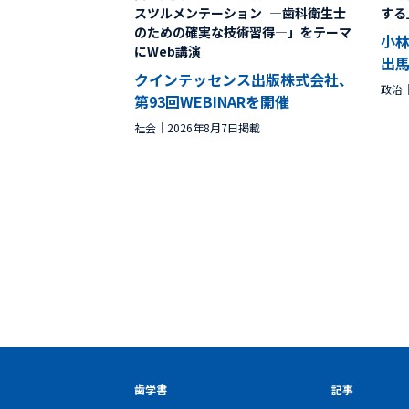
スツルメンテーション ―歯科衛生士
する
のための確実な技術習得―」をテーマ
小
にWeb講演
出
クインテッセンス出版株式会社、
政治
第93回WEBINARを開催
社会
2026年8月7日掲載
歯学書
記事