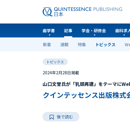
歯学書
記事
学会・研修会
歯科求
新着
連載
特集
トピックス
W
ホーム
トピックス
クインテッセンス出版株式会社
トピックス
2024年2月28日掲載
山口文誉氏が「乳頭再建」をテーマにWe
クインテッセンス出版株式会
後で読む