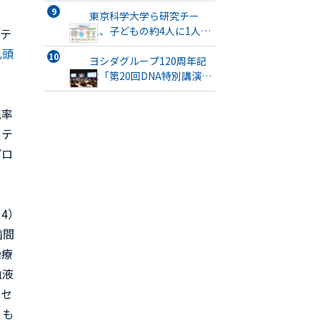
東京科学大学ら研究チー
ム、子どもの約4人に1人が
ンテ
口腔機能発達不全症に該当
乳頭
すると発表
ヨシダグループ120周年記
念「第20回DNA特別講演
会」が開催
現率
ステ
プロ
、4）
歯間
治療
血液
クセ
とも