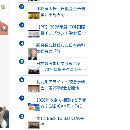
小林慶太氏、日歯会長予備
選挙に出馬表明
【PR】2026年度 ICOI 国際
口腔インプラント学会 日本
支部総会・学術大会開催
新会長に就任した日本歯科
医師会の「顔」
日本臨床歯科学会東京支
部、2026年度テクニシャン
ミーティングを開催
北九州アライナー咬合学研
究会、第2回総会を開催
2026年改定で補綴はどう変
わる？CAD/CAM冠・TeC・
義管／歯リハ1・チタンブリ
ッジ・3次元プリント有床義
第1回Back To Basics総会
歯まで詳解
開催