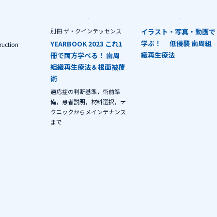
別冊 ザ・クインテッセンス
イラスト・写真・動画で
学ぶ！ 低侵襲 歯周組
YEARBOOK 2023 これ1
ruction
織再生療法
冊で両方学べる！ 歯周
組織再生療法＆根面被覆
術
適応症の判断基準，術前準
備，患者説明，材料選択，テ
クニックからメインテナンス
まで