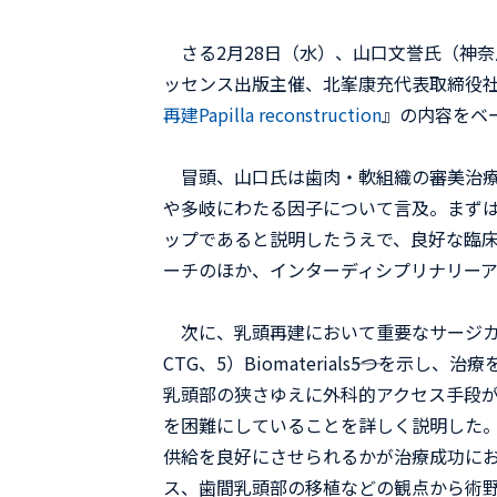
さる2月28日（水）、山口文誉氏（神奈川
ッセンス出版主催、北峯康充代表取締役
再建Papilla reconstruction
』の内容をベ
冒頭、山口氏は歯肉・軟組織の審美治療
や多岐にわたる因子について言及。まず
ップであると説明したうえで、良好な臨
ーチのほか、インターディシプリナリー
次に、乳頭再建において重要なサージカルポイント1）
CTG、5）Biomaterials――5つ
乳頭部の狭さゆえに外科的アクセス手段
を困難にしていることを詳しく説明した
供給を良好にさせられるかが治療成功に
ス、歯間乳頭部の移植などの観点から術