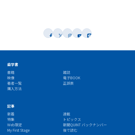
歯学書
書籍
雑誌
映像
電子BOOK
著者一覧
正誤表
購入方法
記事
新着
連載
特集
トピックス
Web限定
新聞QUINT バックナンバー
My First Stage
後で読む