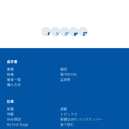
歯学書
書籍
雑誌
映像
電子BOOK
著者一覧
正誤表
購入方法
記事
新着
連載
特集
トピックス
Web限定
新聞QUINT バックナンバー
My First Stage
後で読む