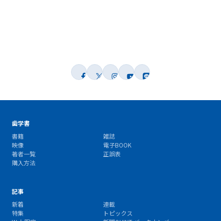
歯学書
書籍
雑誌
映像
電子BOOK
著者一覧
正誤表
購入方法
記事
新着
連載
特集
トピックス