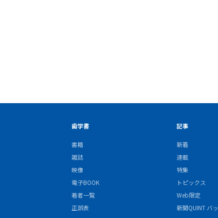
歯学書
記事
書籍
新着
雑誌
連載
映像
特集
電子BOOK
トピックス
著者一覧
Web限定
正誤表
新聞QUINT 