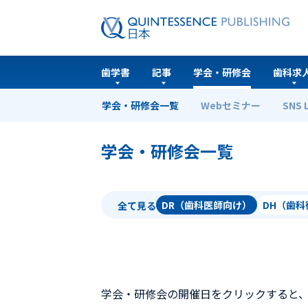
歯学書
記事
学会・研修会
歯科求
学会・研修会一覧
Webセミナー
SNS 
ホーム
学会・研修会一覧
学会・研修会一覧
DR（歯科医師向け）
DH（歯
全て見る
学会・研修会の開催日をクリックすると