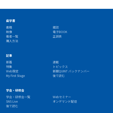
歯学書
書籍
雑誌
映像
電子BOOK
著者一覧
正誤表
購入方法
記事
新着
連載
特集
トピックス
Web限定
新聞QUINT バックナンバー
My First Stage
後で読む
学会・研修会
学会・研修会一覧
Webセミナー
SNS Live
オンデマンド配信
後で読む