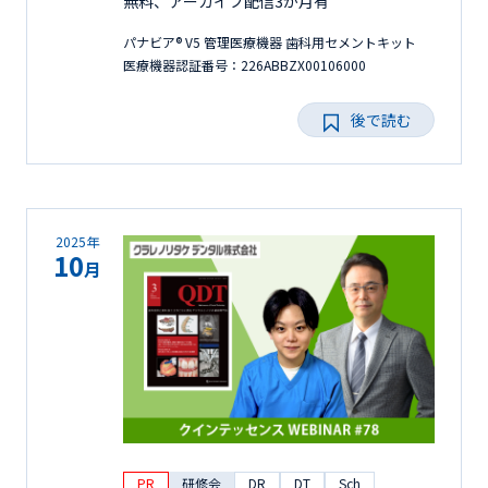
無料、アーカイブ配信3か月有
パナビア® V5 管理医療機器 歯科用セメントキット
医療機器認証番号：226ABBZX00106000
後で読む
2025年
10
月
PR
研修会
DR
DT
Sch