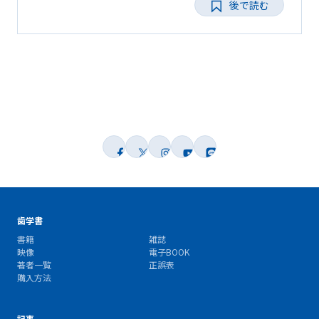
後で読む
歯学書
書籍
雑誌
映像
電子BOOK
著者一覧
正誤表
購入方法
記事