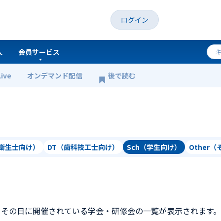
ログイン
人
会員サービス
Live
オンデマンド配信
後で読む
科衛生士向け）
DT（歯科技工士向け）
Sch（学生向け）
Other
、その日に開催されている学会・研修会の一覧が表示されます。