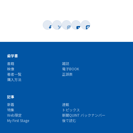
歯学書
書籍
雑誌
映像
電子BOOK
著者一覧
正誤表
購入方法
記事
新着
連載
特集
トピックス
Web限定
新聞QUINT バックナンバー
My First Stage
後で読む