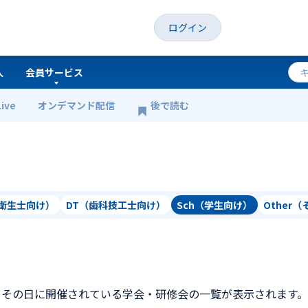
ログイン
人
会員サービス
Live
オンデマンド配信
後で読む
科衛生士向け）
DT（歯科技工士向け）
Sch（学生向け）
Other
、その日に開催されている学会・研修会の一覧が表示されます。