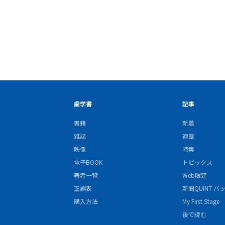
歯学書
記事
書籍
新着
雑誌
連載
映像
特集
電子BOOK
トピックス
著者一覧
Web限定
正誤表
新聞QUINT 
購入方法
My First Stage
後で読む