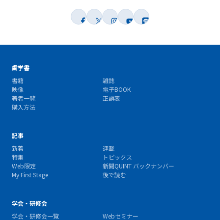
歯学書
書籍
雑誌
映像
電子BOOK
著者一覧
正誤表
購入方法
記事
新着
連載
特集
トピックス
Web限定
新聞QUINT バックナンバー
My First Stage
後で読む
学会・研修会
学会・研修会一覧
Webセミナー