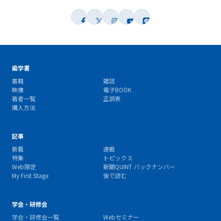
歯学書
書籍
雑誌
映像
電子BOOK
著者一覧
正誤表
購入方法
記事
新着
連載
特集
トピックス
Web限定
新聞QUINT バックナンバー
My First Stage
後で読む
学会・研修会
学会・研修会一覧
Webセミナー