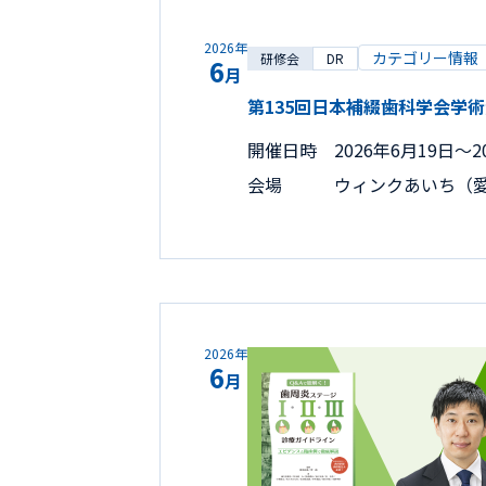
2026年
カテゴリー情報
研修会
DR
6
月
第135回日本補綴歯科学会学
開催日時
2026年6月19日〜2
会場
ウィンクあいち（
2026年
6
月