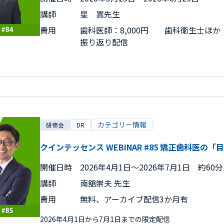
講師
星 嵩先生
費用
歯科医師：8,000円 歯科衛生士ほか：6
振り返り配信
カテゴリー情報
研修会
DR
クインテッセンス WEBINAR #85 矯正歯科医
開催日時
2026年4月1日〜2026年7月1日 約60分
講師
南舘崇夫 先生
費用
無料、アーカイブ配信3か月有
2026年4月1日から7月1日までの限定配信