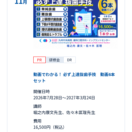
11
月
PR
研修会
DR
動画でわかる！ 必ず上達抜歯手技 動画6本
セット
開催日時
2026年7月28日〜2027年3月24日
講師
堀之内康文先生、佐々木匡理先生
費用
16,500円（税込）