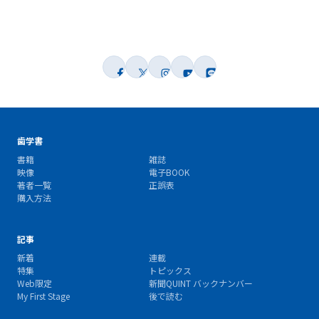
歯学書
書籍
雑誌
映像
電子BOOK
著者一覧
正誤表
購入方法
記事
新着
連載
特集
トピックス
Web限定
新聞QUINT バックナンバー
My First Stage
後で読む