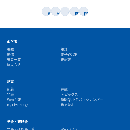
歯学書
書籍
雑誌
映像
電子BOOK
著者一覧
正誤表
購入方法
記事
新着
連載
特集
トピックス
Web限定
新聞QUINT バックナンバー
My First Stage
後で読む
学会・研修会
学会・研修会一覧
Webセミナー