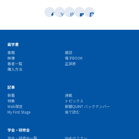
歯学書
書籍
雑誌
映像
電子BOOK
著者一覧
正誤表
購入方法
記事
新着
連載
特集
トピックス
Web限定
新聞QUINT バックナンバー
My First Stage
後で読む
学会・研修会
学会・研修会一覧
Webセミナー