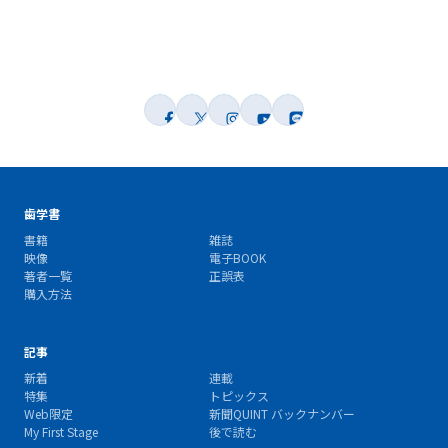
歯学書
書籍
雑誌
映像
電子BOOK
著者一覧
正誤表
購入方法
記事
新着
連載
特集
トピックス
Web限定
新聞QUINT バックナンバー
My First Stage
後で読む