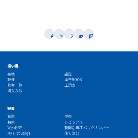
歯学書
書籍
雑誌
映像
電子BOOK
著者一覧
正誤表
購入方法
記事
新着
連載
特集
トピックス
Web限定
新聞QUINT バックナンバー
My First Stage
後で読む