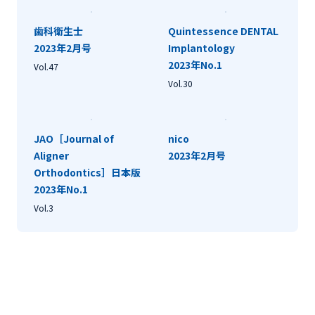
歯科衛生士
Quintessence DENTAL
2023年2月号
Implantology
2023年No.1
Vol.47
Vol.30
JAO［Journal of
nico
Aligner
2023年2月号
Orthodontics］日本版
2023年No.1
Vol.3