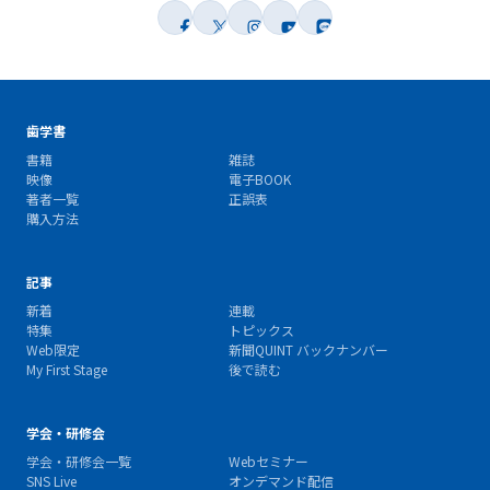
歯学書
書籍
雑誌
映像
電子BOOK
著者一覧
正誤表
購入方法
記事
新着
連載
特集
トピックス
Web限定
新聞QUINT バックナンバー
My First Stage
後で読む
学会・研修会
学会・研修会一覧
Webセミナー
SNS Live
オンデマンド配信