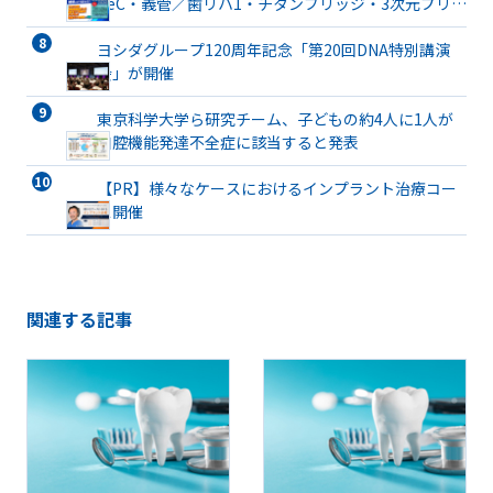
TeC・義管／歯リハ1・チタンブリッジ・3次元プリン
ト有床義歯まで詳解
ヨシダグループ120周年記念「第20回DNA特別講演
会」が開催
東京科学大学ら研究チーム、子どもの約4人に1人が
口腔機能発達不全症に該当すると発表
【PR】様々なケースにおけるインプラント治療コー
ス開催
関連する記事