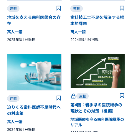
連載
連載
地域を支える歯科医師会の存
歯科技工士不足を解決する根
在
本的課題
萬人一語
萬人一語
2025年3月号掲載
2024年9月号掲載
連載
連載
第4回：岩手県の医院継承の
迫りくる歯科医師不足時代へ
現状とその対策（後編）
の対応策
地域医療を守る歯科医院継承の
萬人一語
リアル
2024年6月号掲載