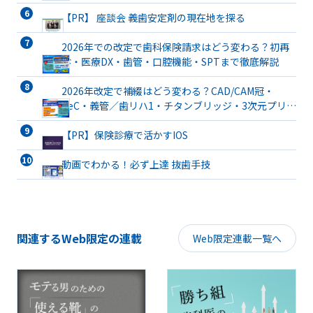
【PR】 座談会 義歯安定剤の現在地を探る
2026年での改定で歯科保険請求はどう変わる？初再
診・医療DX・歯管・口腔機能・SPTまで徹底解説
2026年改定で補綴はどう変わる？CAD/CAM冠・
TeC・義管／歯リハ1・チタンブリッジ・3次元プリン
ト有床義歯まで詳解
【PR】保険診療で活かすIOS
動画でわかる！必ず上達 抜歯手技
関連するWeb限定の連載
Web限定連載一覧へ