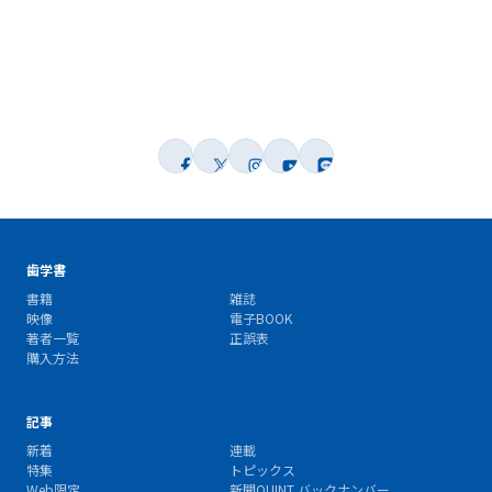
歯学書
書籍
雑誌
映像
電子BOOK
著者一覧
正誤表
購入方法
記事
新着
連載
特集
トピックス
Web限定
新聞QUINT バックナンバー