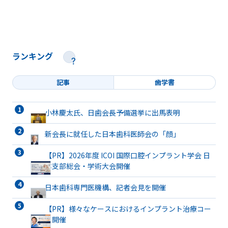
ランキング
記事
歯学書
小林慶太氏、日歯会長予備選挙に出馬表明
新会長に就任した日本歯科医師会の「顔」
【PR】2026年度 ICOI 国際口腔インプラント学会 日
本支部総会・学術大会開催
日本歯科専門医機構、記者会見を開催
【PR】様々なケースにおけるインプラント治療コー
ス開催