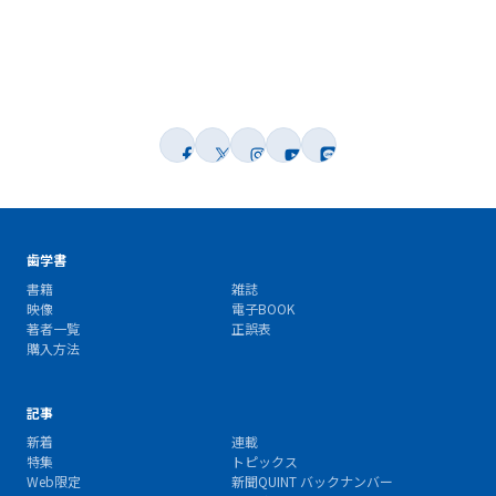
歯学書
書籍
雑誌
映像
電子BOOK
著者一覧
正誤表
購入方法
記事
新着
連載
特集
トピックス
Web限定
新聞QUINT バックナンバー