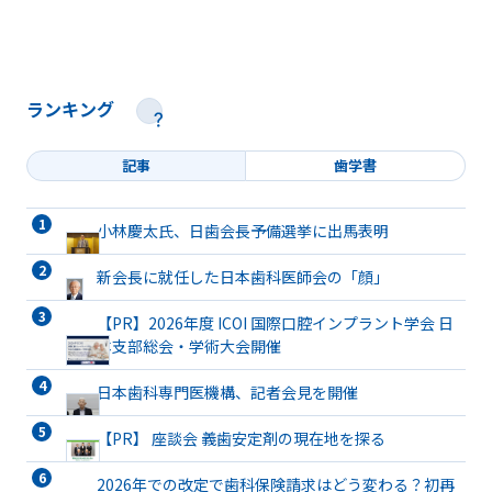
ランキング
記事
歯学書
小林慶太氏、日歯会長予備選挙に出馬表明
新会長に就任した日本歯科医師会の「顔」
【PR】2026年度 ICOI 国際口腔インプラント学会 日
本支部総会・学術大会開催
日本歯科専門医機構、記者会見を開催
【PR】 座談会 義歯安定剤の現在地を探る
2026年での改定で歯科保険請求はどう変わる？初再