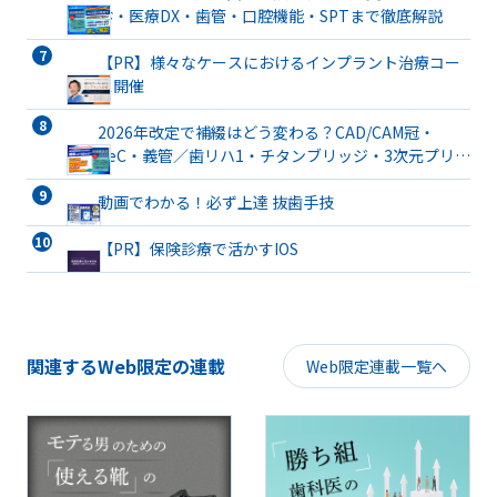
診・医療DX・歯管・口腔機能・SPTまで徹底解説
【PR】様々なケースにおけるインプラント治療コー
ス開催
2026年改定で補綴はどう変わる？CAD/CAM冠・
TeC・義管／歯リハ1・チタンブリッジ・3次元プリン
ト有床義歯まで詳解
動画でわかる！必ず上達 抜歯手技
【PR】保険診療で活かすIOS
関連するWeb限定の連載
Web限定連載一覧へ