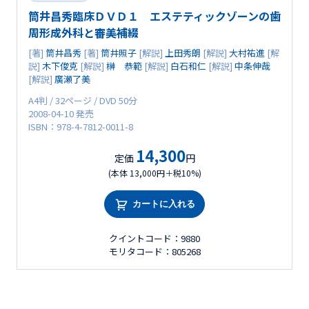
筒井昌秀臨床ＤＶＤ１ エステティックゾーンの歯
周形成外科と審美補綴
[著]
筒井昌秀
[著]
筒井照子
[解説]
上田秀朗
[解説]
大村祐進
[解
説]
木下俊克
[解説]
榊 恭範
[解説]
白石和仁
[解説]
中条伸哉
[解説]
廣瀬了美
A4判 / 32ページ / DVD 50分
2008-04-10 発売
ISBN：978-4-7812-0011-8
14,300
定価
円
(本体 13,000円＋税10%)
カートに入れる
クイントコード：9880
モリタコード：805268