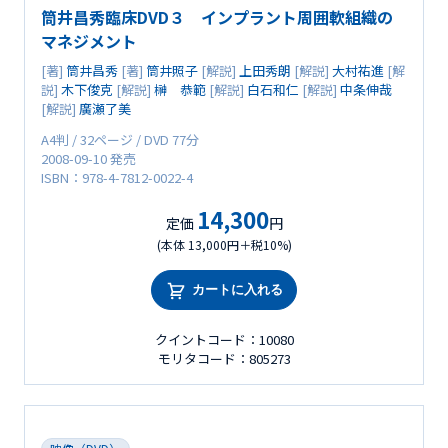
筒井昌秀臨床DVD３ インプラント周囲軟組織の
マネジメント
[著]
筒井昌秀
[著]
筒井照子
[解説]
上田秀朗
[解説]
大村祐進
[解
説]
木下俊克
[解説]
榊 恭範
[解説]
白石和仁
[解説]
中条伸哉
[解説]
廣瀬了美
A4判 / 32ページ / DVD 77分
2008-09-10 発売
ISBN：978-4-7812-0022-4
14,300
定価
円
(本体 13,000円＋税10%)
カートに入れる
クイントコード：10080
モリタコード：805273