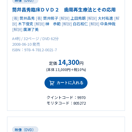
映像（DVD）
筒井昌秀臨床ＤＶＤ２ 歯周再生療法とその応用
[著]
筒井昌秀
[著]
筒井照子
[解説]
上田秀朗
[解説]
大村祐進
[解
説]
木下俊克
[解説]
榊 恭範
[解説]
白石和仁
[解説]
中条伸哉
[解説]
廣瀬了美
A4判 / 32ページ / DVD 62分
2008-06-10 発売
ISBN：978-4-7812-0021-7
14,300
定価
円
(本体 13,000円＋税10%)
カートに入れる
クイントコード：9970
モリタコード：805272
映像（DVD）