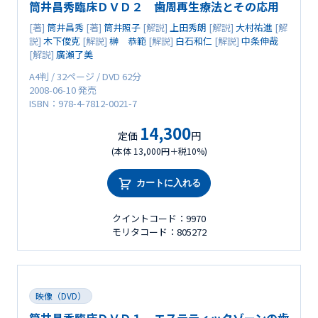
筒井昌秀臨床ＤＶＤ２ 歯周再生療法とその応用
[著]
筒井昌秀
[著]
筒井照子
[解説]
上田秀朗
[解説]
大村祐進
[解
説]
木下俊克
[解説]
榊 恭範
[解説]
白石和仁
[解説]
中条伸哉
[解説]
廣瀬了美
A4判 / 32ページ / DVD 62分
2008-06-10 発売
ISBN：978-4-7812-0021-7
14,300
定価
円
(本体 13,000円＋税10%)
カートに入れる
クイントコード：9970
モリタコード：805272
映像（DVD）