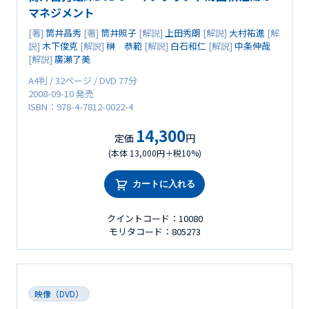
マネジメント
[著]
筒井昌秀
[著]
筒井照子
[解説]
上田秀朗
[解説]
大村祐進
[解
説]
木下俊克
[解説]
榊 恭範
[解説]
白石和仁
[解説]
中条伸哉
[解説]
廣瀬了美
A4判 / 32ページ / DVD 77分
2008-09-10 発売
ISBN：978-4-7812-0022-4
14,300
定価
円
(本体 13,000円＋税10%)
カートに入れる
クイントコード：10080
モリタコード：805273
映像（DVD）