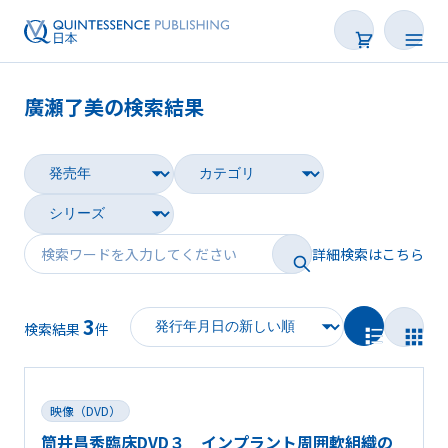
廣瀬了美の検索結果
書籍
雑誌
映像
詳細検索はこちら
電子BOOK
3
著者一覧
検索結果
件
映像（DVD）
筒井昌秀臨床DVD３ インプラント周囲軟組織の