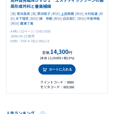
筒井昌秀臨床ＤＶＤ１ エステティックゾーンの歯
周形成外科と審美補綴
[著]
筒井昌秀
[著]
筒井照子
[解説]
上田秀朗
[解説]
大村祐進
[解
説]
木下俊克
[解説]
榊 恭範
[解説]
白石和仁
[解説]
中条伸哉
[解説]
廣瀬了美
A4判 / 32ページ / DVD 50分
2008-04-10 発売
ISBN：978-4-7812-0011-8
14,300
定価
円
(本体 13,000円＋税10%)
カートに入れる
クイントコード：9880
モリタコード：805268
人気ランキング