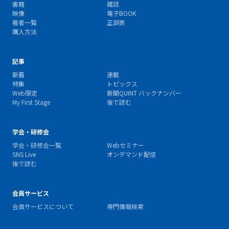
書籍
雑誌
映像
電子BOOK
著者一覧
正誤表
購入方法
記事
新着
連載
特集
トピックス
Web限定
新聞QUINT バックナンバー
My First Stage
後で読む
学会・研修会
学会・研修会一覧
Webセミナー
SNS Live
オンデマンド配信
後で読む
会員サービス
会員サービスについて
専門情報検索