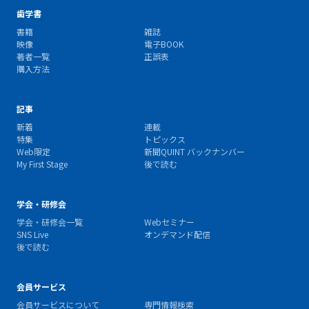
歯学書
書籍
雑誌
映像
電子BOOK
著者一覧
正誤表
購入方法
記事
新着
連載
特集
トピックス
Web限定
新聞QUINT バックナンバー
My First Stage
後で読む
学会・研修会
学会・研修会一覧
Webセミナー
SNS Live
オンデマンド配信
後で読む
会員サービス
会員サービスについて
専門情報検索