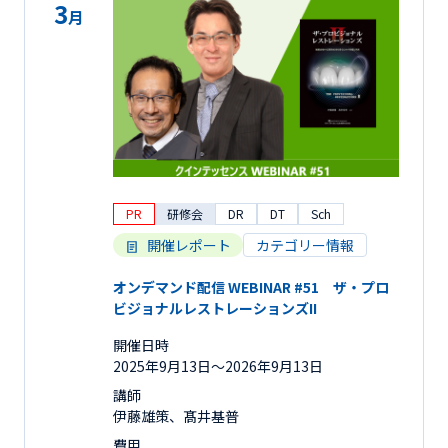
3
月
PR
研修会
DR
DT
Sch
開催レポート
カテゴリー情報
オンデマンド配信 WEBINAR #51 ザ・プロ
ビジョナルレストレーションズII
開催日時
2025年9月13日〜2026年9月13日
講師
伊藤雄策、髙井基普
費用