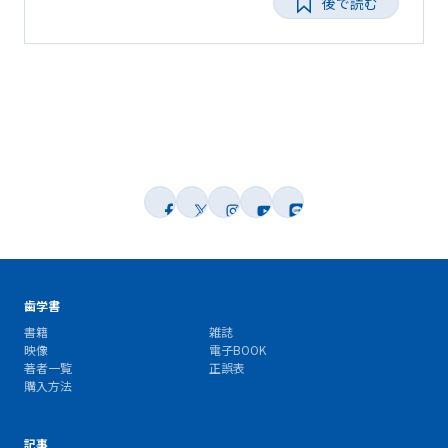
後で読む
歯学書
書籍
雑誌
映像
電子BOOK
著者一覧
正誤表
購入方法
記事