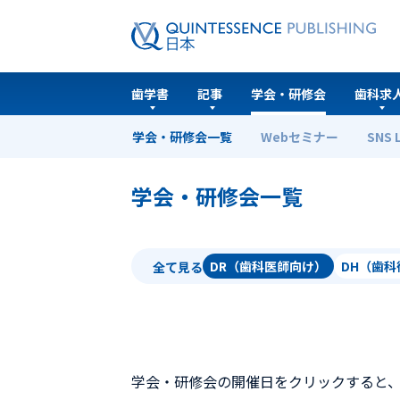
歯学書
記事
学会・研修会
歯科求
学会・研修会一覧
Webセミナー
SNS 
ホーム
学会・研修会一覧
学会・研修会一覧
DR（歯科医師向け）
DH（歯
全て見る
学会・研修会の開催日をクリックすると