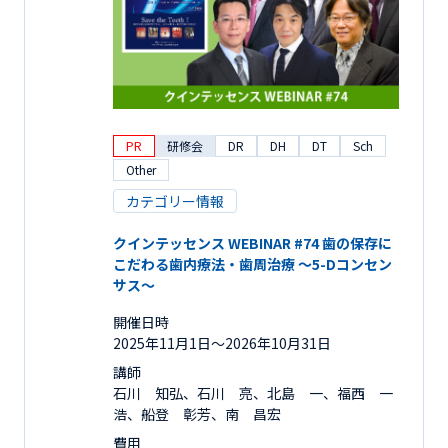
PR
研修会
DR
DH
DT
Sch
Other
カテゴリー情報
クインテッセンス WEBINAR #74 歯の保存に
こだわる歯内療法・歯周治療 ～5-Dコンセン
サス～
開催日時
2025年11月1日〜2026年10月31日
講師
石川 知弘、石川 亮、北島 一、福西 一
浩、船登 彰芳、南 昌宏
費用