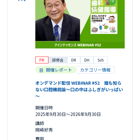
PR
研修会
DR
DH
Sch
開催レポート
カテゴリー情報
オンデマンド配信 WEBINAR #52 誰も知ら
ない口腔機能論～口の中はふしぎがいっぱい
～
開催日時
2025年9月30日〜2026年9月30日
講師
岡崎好秀
費用