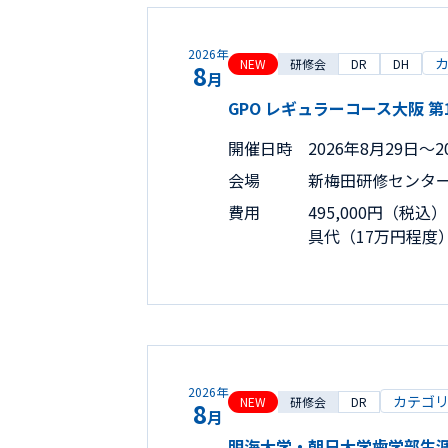
2026年
NEW
研修会
DR
DH
8
月
GPO レギュラーコース大阪 第14期
開催日時
2026年8月29日〜20
会場
新梅田研修センター 
費用
495,000円（
具代（17万円程度
2026年
カテゴ
NEW
研修会
DR
8
月
明海大学・朝日大学歯学部生涯研修