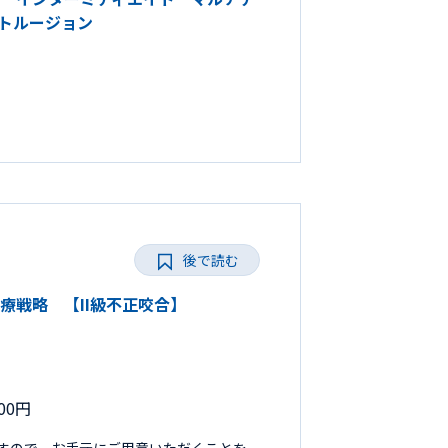
ストルージョン
後で読む
正治療戦略 【II級不正咬合】
00円