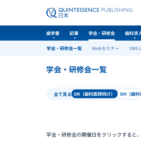
歯学書
記事
学会・研修会
歯科求
学会・研修会一覧
Webセミナー
SNS 
ホーム
学会・研修会一覧
学会・研修会一覧
DR（歯科医師向け）
DH（歯
全て見る
学会・研修会の開催日をクリックすると