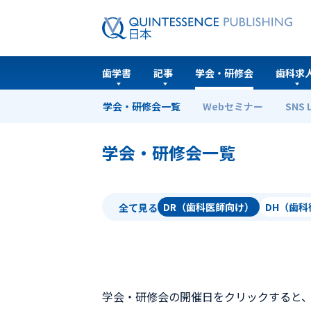
歯学書
記事
学会・研修会
歯科求
学会・研修会一覧
Webセミナー
SNS 
ホーム
学会・研修会一覧
学会・研修会一覧
DR（歯科医師向け）
DH（歯
全て見る
学会・研修会の開催日をクリックすると