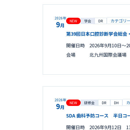
2026年
カテゴリ
NEW
学会
DR
9
月
第39回日本口腔診断学会総会
開催日時
2026年9月10日〜2
会場
北九州国際会議場
2026年
NEW
研修会
DR
DH
9
月
SDA 歯科予防コース 半日コ
開催日時
2026年9月12日 13