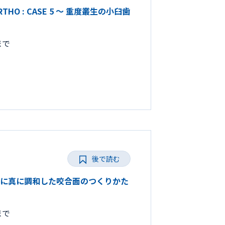
ORTHO : CASE 5 ～ 重度叢生の小臼歯
まで
後で読む
ひとりに真に調和した咬合面のつくりかた
まで