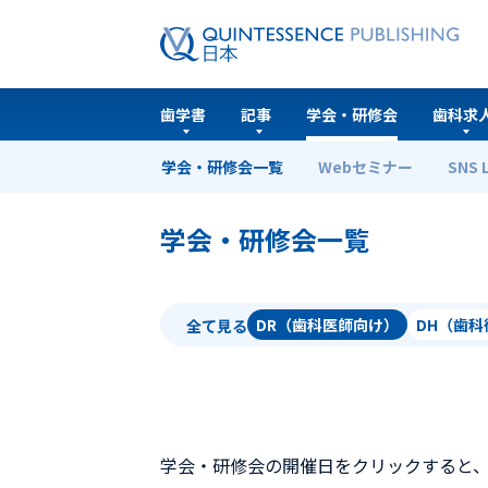
歯学書
記事
学会・研修会
歯科求
学会・研修会一覧
Webセミナー
SNS 
ホーム
学会・研修会一覧
学会・研修会一覧
DR（歯科医師向け）
DH（歯
全て見る
学会・研修会の開催日をクリックすると