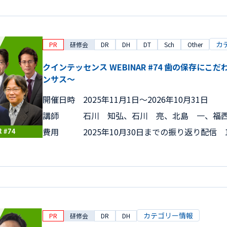
カ
PR
研修会
DR
DH
DT
Sch
Other
クインテッセンス WEBINAR #74 歯の保存にこ
ンサス～
開催日時
2025年11月1日〜2026年10月31日
講師
石川 知弘、石川 亮、北島 一、福
費用
2025年10月30日までの振り返り配信 1
カテゴリー情報
PR
研修会
DR
DH