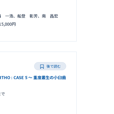
西 一浩、船登 彰芳、南 昌宏
5,000円
後で読む
ORTHO : CASE 5 ～ 重度叢生の小臼歯
まで