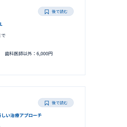
後で読む
L
まで
円 歯科医師以外：6,000円
後で読む
と新しい治療アプローチ
で