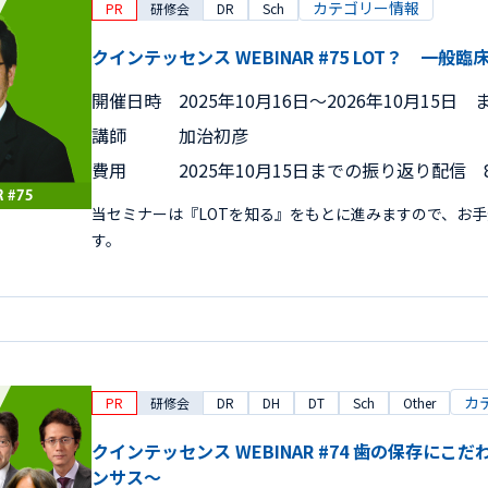
カテゴリー情報
PR
研修会
DR
Sch
クインテッセンス WEBINAR #75 LOT？ 一
開催日時
2025年10月16日〜2026年10月15日 
講師
加治初彦
費用
2025年10月15日までの振り返り配信 8
当セミナーは『LOTを知る』をもとに進みますので、お
す。
カ
PR
研修会
DR
DH
DT
Sch
Other
クインテッセンス WEBINAR #74 歯の保存にこ
ンサス～