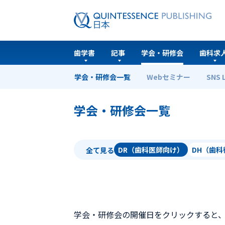
歯学書
記事
学会・研修会
歯科求
学会・研修会一覧
Webセミナー
SNS 
ホーム
学会・研修会一覧
学会・研修会一覧
DR（歯科医師向け）
DH（歯
全て見る
学会・研修会の開催日をクリックすると