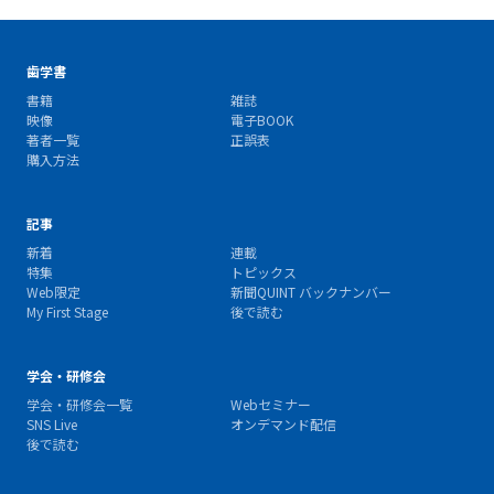
歯学書
書籍
雑誌
映像
電子BOOK
著者一覧
正誤表
購入方法
記事
新着
連載
特集
トピックス
Web限定
新聞QUINT バックナンバー
My First Stage
後で読む
学会・研修会
学会・研修会一覧
Webセミナー
SNS Live
オンデマンド配信
後で読む