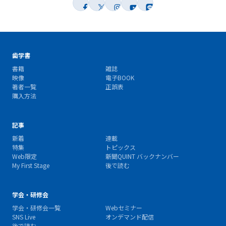
歯学書
書籍
雑誌
映像
電子BOOK
著者一覧
正誤表
購入方法
記事
新着
連載
特集
トピックス
Web限定
新聞QUINT バックナンバー
My First Stage
後で読む
学会・研修会
学会・研修会一覧
Webセミナー
SNS Live
オンデマンド配信
後で読む