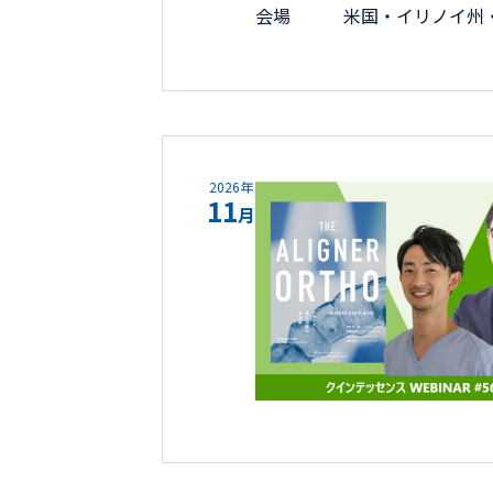
会場
米国・イリノイ州
2026年
11
月