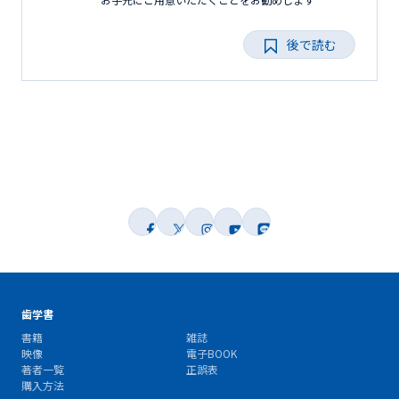
後で読む
歯学書
書籍
雑誌
映像
電子BOOK
著者一覧
正誤表
購入方法