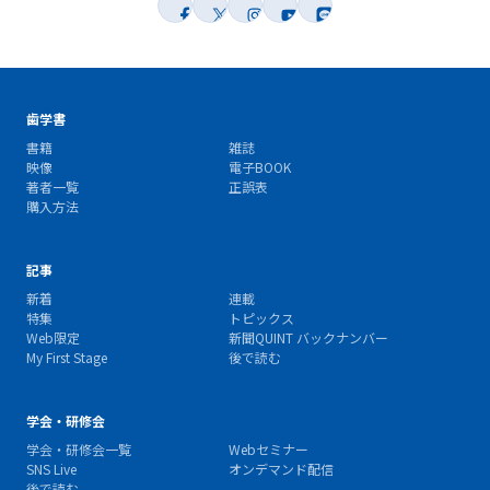
歯学書
書籍
雑誌
映像
電子BOOK
著者一覧
正誤表
購入方法
記事
新着
連載
特集
トピックス
Web限定
新聞QUINT バックナンバー
My First Stage
後で読む
学会・研修会
学会・研修会一覧
Webセミナー
SNS Live
オンデマンド配信
後で読む