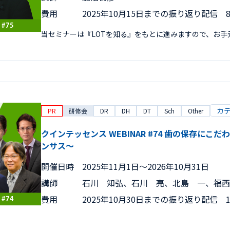
費用
2025年10月15日までの振り返り配信 8,
当セミナーは『LOTを知る』をもとに進みますので、お
カ
PR
研修会
DR
DH
DT
Sch
Other
クインテッセンス WEBINAR #74 歯の保存にこ
ンサス～
開催日時
2025年11月1日〜2026年10月31日
講師
石川 知弘、石川 亮、北島 一、福西
費用
2025年10月30日までの振り返り配信 15