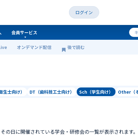
ログイン
人
会員サービス
Live
オンデマンド配信
後で読む
科衛生士向け）
DT（歯科技工士向け）
Sch（学生向け）
Other
、その日に開催されている学会・研修会の一覧が表示されます。