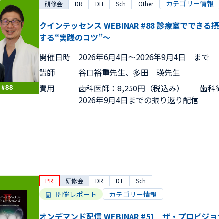
カテゴリー情報
研修会
DR
DH
Sch
Other
クインテッセンス WEBINAR #88 診療室でで
する“実践のコツ”～
開催日時
2026年6月4日〜2026年9月4日 まで
講師
谷口裕重先生、多田 瑛先生
費用
歯科医師：8,250円（税込み） 歯科衛
2026年9月4日までの振り返り配信
PR
研修会
DR
DT
Sch
開催レポート
カテゴリー情報
オンデマンド配信 WEBINAR #51 ザ・プロビジ