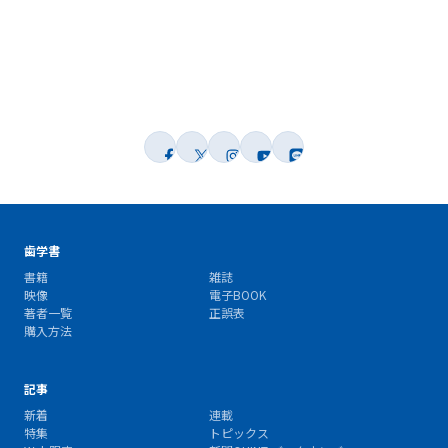
歯学書
書籍
雑誌
映像
電子BOOK
著者一覧
正誤表
購入方法
記事
新着
連載
特集
トピックス